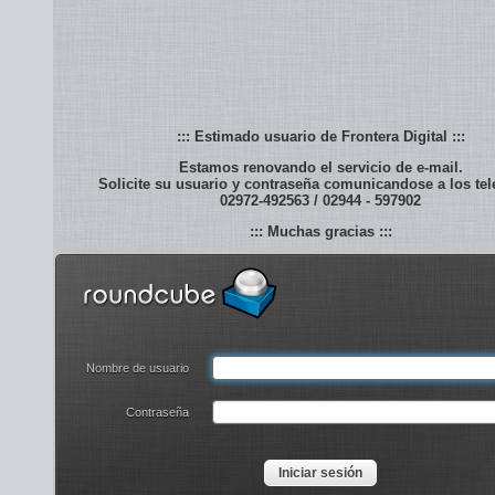
tera
::: Estimado usuario de Frontera Digital :::
al
Estamos renovando el servicio de e-mail.
Solicite su usuario y contraseña comunicandose a los telefonos:
ar
02972-492563 / 02944 - 597902
ón
::: Muchas gracias :::
Nombre de usuario
Contraseña